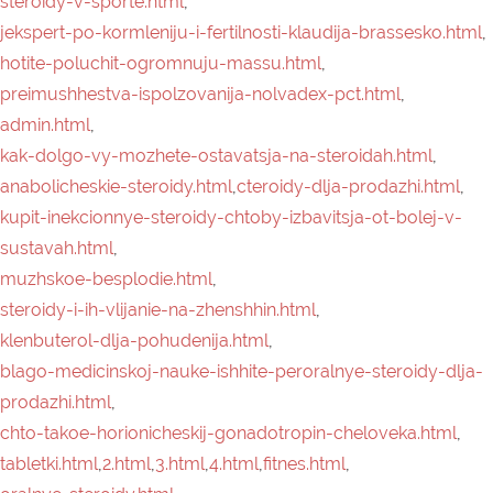
steroidy-i-ih-vlijanie-na-zhenshhin.html
,
klenbuterol-dlja-pohudenija.html
,
blago-medicinskoj-nauke-ishhite-peroralnye-steroidy-dlja-
prodazhi.html
,
chto-takoe-horionicheskij-gonadotropin-cheloveka.html
,
tabletki.html
,
2.html
,
3.html
,
4.html
,
fitnes.html
,
oralnye-steroidy.html
,