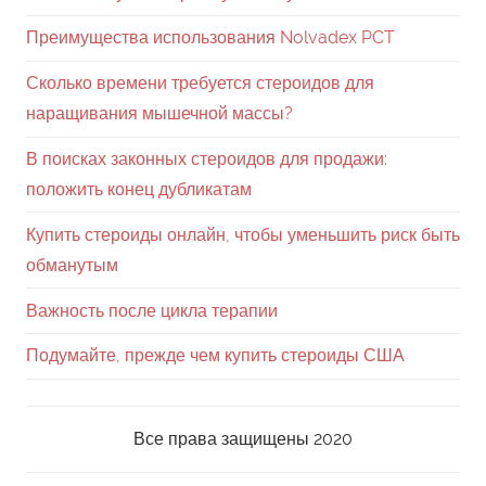
Важность после цикла терапии
Подумайте, прежде чем купить стероиды США
Все права защищены 2020
Sitemap
www.dagda.com.ua
,
steroidy.html
,
v-poiskah-zakonnyh-steroidov-dlja-prodazhi-polozhit-
konec-dublikatam.html
,
vazhnost-posle-cikla-terapii.html
,
kupit-steroidy-onlajn-chtoby-umenshit-risk-byt-
obmanutym.html
,