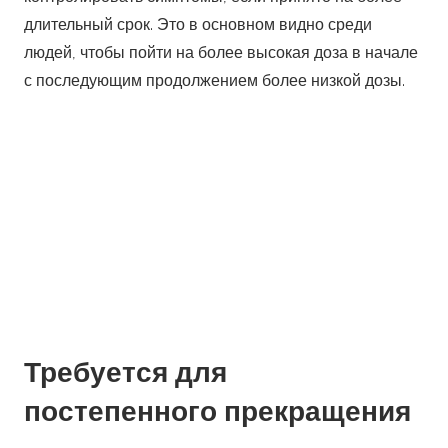
с последующим продолжением более низкой дозы.
Требуется для
постепенного прекращения
В зависимости от серьезности заболевания и у
вовлеченного лица определяется мощность
дозировки. Кроме того, уход следует принимать,
чтобы прекратить прием этих пероральных таблеток,
как только вы вылечитесь. Вам следует позаботиться
не о внезапном прекращении приема препарата, а
после постепенный интервал времени.
Побочные эффекты