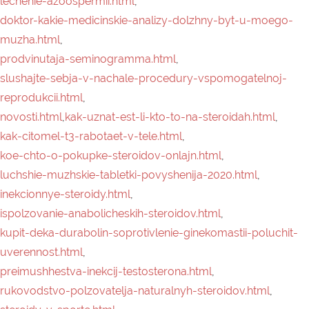
inekcionnye-steroidy.html
,
ispolzovanie-anabolicheskih-steroidov.html
,
kupit-deka-durabolin-soprotivlenie-ginekomastii-poluchit-
uverennost.html
,
preimushhestva-inekcij-testosterona.html
,
rukovodstvo-polzovatelja-naturalnyh-steroidov.html
,
steroidy-v-sporte.html
,
jekspert-po-kormleniju-i-fertilnosti-klaudija-brassesko.html
,
hotite-poluchit-ogromnuju-massu.html
,
preimushhestva-ispolzovanija-nolvadex-pct.html
,
admin.html
,
kak-dolgo-vy-mozhete-ostavatsja-na-steroidah.html
,
anabolicheskie-steroidy.html
,
cteroidy-dlja-prodazhi.html
,
kupit-inekcionnye-steroidy-chtoby-izbavitsja-ot-bolej-v-
sustavah.html
,
muzhskoe-besplodie.html
,