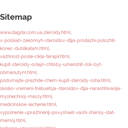
podumajte-prezhde-chem-kupit-steroidy-ssha.html
,
skolko-vremeni-trebuetsja-steroidov-dlja-narashhivanija-
myshechnoj-massy.html
,
medicinskoe-lechenie.html
,
vypolnenie-uprazhnenij-povyshaet-vashi-shansy-stat-
mamoj.html
,
lechenie-azoospermii.html
,
doktor-kakie-medicinskie-analizy-dolzhny-byt-u-moego-
muzha.html
,
prodvinutaja-seminogramma.html
,
slushajte-sebja-v-nachale-procedury-vspomogatelnoj-
reprodukcii.html
,
novosti.html
,
kak-uznat-est-li-kto-to-na-steroidah.html
,
kak-citomel-t3-rabotaet-v-tele.html
,
koe-chto-o-pokupke-steroidov-onlajn.html
,
luchshie-muzhskie-tabletki-povyshenija-2020.html
,