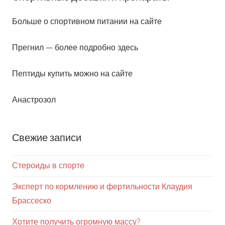
Свежие записи
Стероиды в спорте
Эксперт по кормлению и фертильности Клаудия
Брассеско
Хотите получить огромную массу?
Преимущества использования Nolvadex PCT
Сколько времени требуется стероидов для
наращивания мышечной массы?
В поисках законных стероидов для продажи:
положить конец дубликатам
Купить стероиды онлайн, чтобы уменьшить риск быть
обманутым