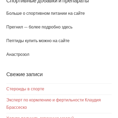
Анастрозол
Свежие записи
Стероиды в спорте
Эксперт по кормлению и фертильности Клаудия
Брассеско
Хотите получить огромную массу?
Преимущества использования Nolvadex PCT
Сколько времени требуется стероидов для
наращивания мышечной массы?
В поисках законных стероидов для продажи:
положить конец дубликатам