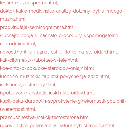
koe-chto-o-pokupke-steroidov-onlajn.html
,
luchshie-muzhskie-tabletki-povyshenija-2020.html
,
inekcionnye-steroidy.html
,
ispolzovanie-anabolicheskih-steroidov.html
,
kupit-deka-durabolin-soprotivlenie-ginekomastii-poluchit-
uverennost.html
,
preimushhestva-inekcij-testosterona.html
,
rukovodstvo-polzovatelja-naturalnyh-steroidov.html
,
steroidy-v-sporte.html
,
jekspert-po-kormleniju-i-fertilnosti-klaudija-brassesko.html
,
hotite-poluchit-ogromnuju-massu.html
,
preimushhestva-ispolzovanija-nolvadex-pct.html
,
admin.html
,
kak-dolgo-vy-mozhete-ostavatsja-na-steroidah.html
,
anabolicheskie-steroidy.html
,
cteroidy-dlja-prodazhi.html
,
kupit-inekcionnye-steroidy-chtoby-izbavitsja-ot-bolej-v-