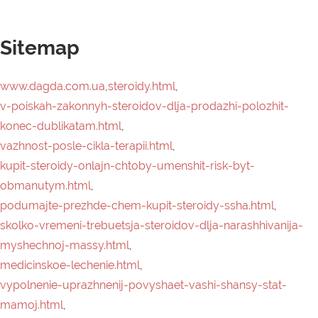
kupit-steroidy-onlajn-chtoby-umenshit-risk-byt-
obmanutym.html
,
podumajte-prezhde-chem-kupit-steroidy-ssha.html
,
skolko-vremeni-trebuetsja-steroidov-dlja-narashhivanija-
myshechnoj-massy.html
,
medicinskoe-lechenie.html
,
vypolnenie-uprazhnenij-povyshaet-vashi-shansy-stat-
mamoj.html
,
lechenie-azoospermii.html
,
doktor-kakie-medicinskie-analizy-dolzhny-byt-u-moego-
muzha.html
,
prodvinutaja-seminogramma.html
,
slushajte-sebja-v-nachale-procedury-vspomogatelnoj-
reprodukcii.html
,
novosti.html
,
kak-uznat-est-li-kto-to-na-steroidah.html
,
kak-citomel-t3-rabotaet-v-tele.html
,