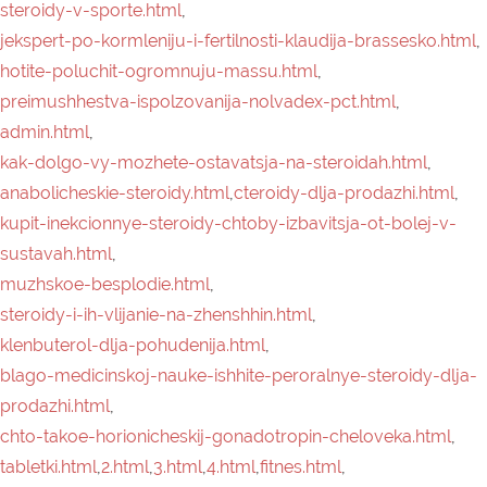
sustavah.html
,
muzhskoe-besplodie.html
,
steroidy-i-ih-vlijanie-na-zhenshhin.html
,
klenbuterol-dlja-pohudenija.html
,
blago-medicinskoj-nauke-ishhite-peroralnye-steroidy-dlja-
prodazhi.html
,
chto-takoe-horionicheskij-gonadotropin-cheloveka.html
,
tabletki.html
,
2.html
,
3.html
,
4.html
,
fitnes.html
,
oralnye-steroidy.html
,