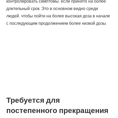
контролировать симптомы, если принято на более
длительный срок. Это в основном видно среди
людей, чтобы пойти на более высокая доза в начале
с последующим продолжением более низкой дозы.
Требуется для
постепенного прекращения
В зависимости от серьезности заболевания и у
вовлеченного лица определяется мощность
дозировки. Кроме того, уход следует принимать,
чтобы прекратить прием этих пероральных таблеток,
как только вы вылечитесь. Вам следует позаботиться
не о внезапном прекращении приема препарата, а
после постепенный интервал времени.