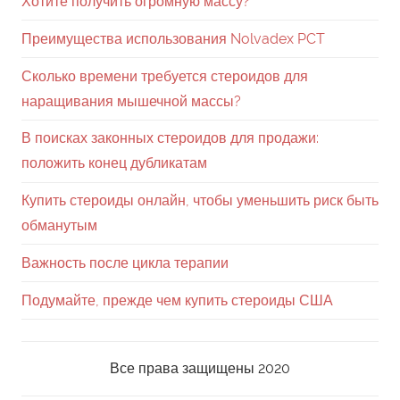
Купить стероиды онлайн, чтобы уменьшить риск быть
обманутым
Важность после цикла терапии
Подумайте, прежде чем купить стероиды США
Все права защищены 2020
Sitemap
www.dagda.com.ua
,
steroidy.html
,
v-poiskah-zakonnyh-steroidov-dlja-prodazhi-polozhit-
konec-dublikatam.html
,
vazhnost-posle-cikla-terapii.html
,