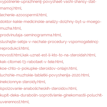
vypolnenie-uprazhnenij-povyshaet-vashi-shansy-stat-
mamoj.html
,
lechenie-azoospermii.html
,
doktor-kakie-medicinskie-analizy-dolzhny-byt-u-moego-
muzha.html
,
prodvinutaja-seminogramma.html
,
slushajte-sebja-v-nachale-procedury-vspomogatelnoj-
reprodukcii.html
,
novosti.html
,
kak-uznat-est-li-kto-to-na-steroidah.html
,
kak-citomel-t3-rabotaet-v-tele.html
,
koe-chto-o-pokupke-steroidov-onlajn.html
,
luchshie-muzhskie-tabletki-povyshenija-2020.html
,
inekcionnye-steroidy.html
,
ispolzovanie-anabolicheskih-steroidov.html
,
kupit-deka-durabolin-soprotivlenie-ginekomastii-poluchit-
uverennost.html
,