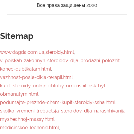
Все права защищены 2020
Sitemap
www.dagda.com.ua
,
steroidy.html
,
v-poiskah-zakonnyh-steroidov-dlja-prodazhi-polozhit-
konec-dublikatam.html
,
vazhnost-posle-cikla-terapii.html
,
kupit-steroidy-onlajn-chtoby-umenshit-risk-byt-
obmanutym.html
,
podumajte-prezhde-chem-kupit-steroidy-ssha.html
,
skolko-vremeni-trebuetsja-steroidov-dlja-narashhivanija-
myshechnoj-massy.html
,
medicinskoe-lechenie.html
,