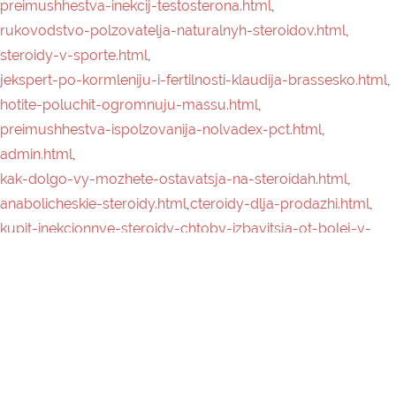
preimushhestva-inekcij-testosterona.html
,
rukovodstvo-polzovatelja-naturalnyh-steroidov.html
,
steroidy-v-sporte.html
,
jekspert-po-kormleniju-i-fertilnosti-klaudija-brassesko.html
,
hotite-poluchit-ogromnuju-massu.html
,
preimushhestva-ispolzovanija-nolvadex-pct.html
,
admin.html
,
kak-dolgo-vy-mozhete-ostavatsja-na-steroidah.html
,
anabolicheskie-steroidy.html
,
cteroidy-dlja-prodazhi.html
,
kupit-inekcionnye-steroidy-chtoby-izbavitsja-ot-bolej-v-
sustavah.html
,
muzhskoe-besplodie.html
,
steroidy-i-ih-vlijanie-na-zhenshhin.html
,
klenbuterol-dlja-pohudenija.html
,
blago-medicinskoj-nauke-ishhite-peroralnye-steroidy-dlja-
prodazhi.html
,